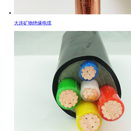
大连矿物绝缘电缆