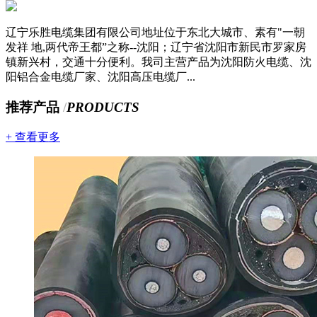
辽宁乐胜电缆集团有限公司地址位于东北大城市、素有"一朝
发祥 地,两代帝王都”之称--沈阳；辽宁省沈阳市新民市罗家房
镇新兴村，交通十分便利。我司主营产品为沈阳防火电缆、沈
阳铝合金电缆厂家、沈阳高压电缆厂...
推荐产品
/
PRODUCTS
+ 查看更多