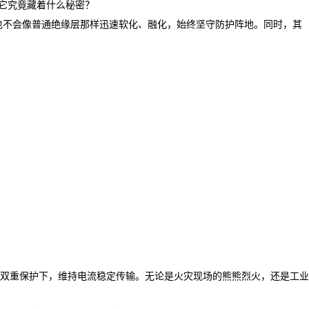
它究竟藏着什么秘密？​
也不会像普通绝缘层那样迅速软化、融化，始终坚守防护阵地。同时，其
双重保护下，维持电流稳定传输。无论是火灾现场的熊熊烈火，还是工业