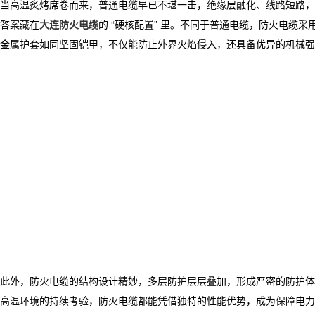
当高温炙烤席卷而来，普通电缆早已不堪一击，绝缘层融化、线路短路，
答案藏在
大连防火电缆
的 “硬核配置” 里。不同于普通电缆，
防火电缆
采
金属护套如同坚固铠甲，不仅能防止外界火焰侵入，还具备优异的机械
此外，
防火电缆
的结构设计精妙，多层防护层层叠加，形成严密的防护体
高温环境的持续考验，
防火电缆
都能凭借独特的性能优势，成为保障电力