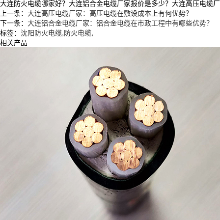
大连防火电缆哪家好？大连铝合金电缆厂家报价是多少？大连高压电缆厂家质量
上一条：
大连高压电缆厂家：高压电缆在敷设成本上有何优势？
下一条：
大连铝合金电缆厂家：铝合金电缆在市政工程中有哪些优势？
标签：
沈阳防火电缆
,
防火电缆
,
相关产品