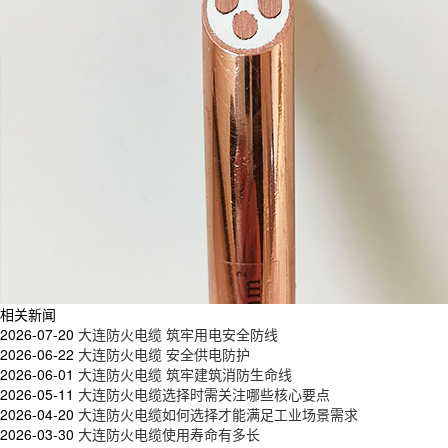
相关新闻
2026-07-20
大连防火电缆 筑牢用电安全防线
2026-06-22
大连防火电缆 安全供电防护
2026-06-01
大连防火电缆 筑牢建筑消防生命线
2026-05-11
大连防火电缆选择时需关注哪些核心要点
2026-04-20
大连防火电缆如何选择才能满足工业场景需求
2026-03-30
大连防火电缆使用寿命有多长