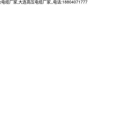
大连高压电缆厂家,,电话:18804071777