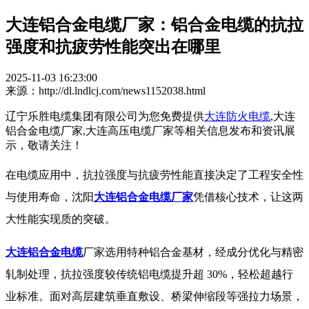
大连铝合金电缆厂家：铝合金电缆的抗拉
强度和抗疲劳性能突出在哪里
2025-11-03 16:23:00
来源：http://dl.lndlcj.com/news1152038.html
辽宁乐胜电缆集团有限公司为您免费提供
大连防火电缆
,大连
铝合金电缆厂家,大连高压电缆厂家等相关信息发布和资讯展
示，敬请关注！
在电缆应用中，抗拉强度与抗疲劳性能直接决定了工程安全性
与使用寿命，沈阳
大连铝合金电缆厂家
凭借核心技术，让这两
大性能实现质的突破。
大连铝合金电缆
厂家选用特种铝合金基材，经成分优化与精密
轧制处理，抗拉强度较传统铝电缆提升超 30%，轻松超越行
业标准。面对高层建筑垂直敷设、桥梁伸缩段等强拉力场景，