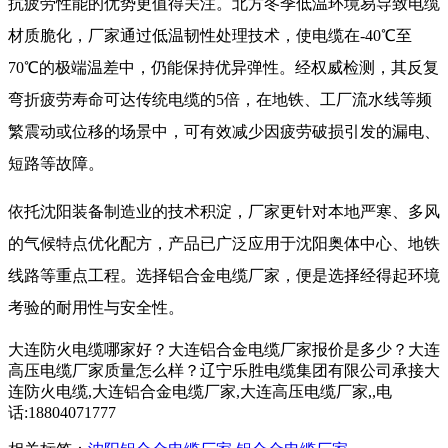
抗疲劳性能的优势更值得关注。北方冬季低温环境易导致电缆
材质脆化，厂家通过低温韧性处理技术，使电缆在-40℃至
70℃的极端温差中，仍能保持优异弹性。经权威检测，其反复
弯折疲劳寿命可达传统电缆的5倍，在地铁、工厂流水线等频
繁震动或位移的场景中，可有效减少因疲劳破损引发的漏电、
短路等故障。
依托沈阳装备制造业的技术积淀，厂家更针对本地严寒、多风
的气候特点优化配方，产品已广泛应用于沈阳奥体中心、地铁
线路等重点工程。选择铝合金电缆厂家，便是选择经得起环境
考验的耐用性与安全性。
大连防火电缆哪家好？大连铝合金电缆厂家报价是多少？大连
高压电缆厂家质量怎么样？辽宁乐胜电缆集团有限公司承接大
连防火电缆,大连铝合金电缆厂家,大连高压电缆厂家,,电
话:18804071777