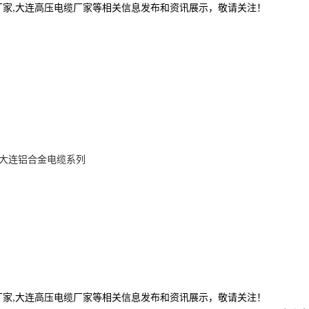
厂家,大连高压电缆厂家等相关信息发布和资讯展示，敬请关注！
大连铝合金电缆系列
厂家,大连高压电缆厂家等相关信息发布和资讯展示，敬请关注！