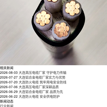
相关新闻
2026-08-03
大连高压电缆厂家 守护电力传输
2026-07-27
大连铝合金电缆厂家实力与优势
2026-07-20
大连防火电缆 筑牢用电安全防线
2026-07-06
大连高压电缆厂家深耕品质
2026-06-29
大连铝合金电缆厂家 品质为先
2026-06-22
大连防火电缆 安全供电防护
新闻动态
行业新闻